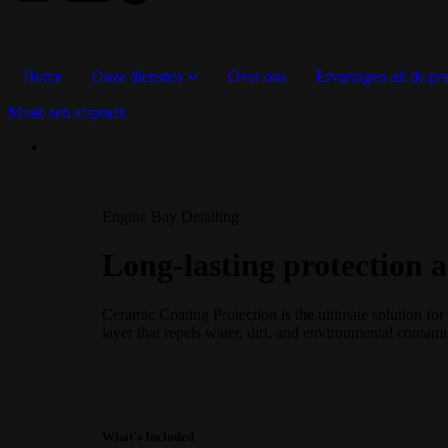
Home
Onze diensten
Over ons
Ervaringen uit de pra
Maak een afspraak
Engine Bay Detailing
Long-lasting protection a
Ceramic Coating Protection is the ultimate solution fo
layer that repels water, dirt, and environmental contami
What's Included