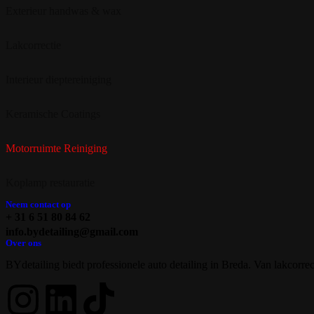
Exterieur handwas & wax
Lakcorrectie
Interieur dieptereiniging
Keramische Coatings
Motorruimte Reiniging
Koplamp restauratie
Neem contact op
+ 31 6 51 80 84 62
info.bydetailing@gmail.com
Over ons
BYdetailing biedt professionele auto detailing in Breda. Van lakcorrec